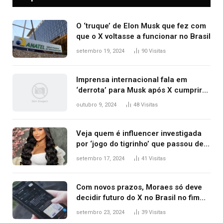
O ‘truque’ de Elon Musk que fez com
que o X voltasse a funcionar no Brasil
setembro 19, 2024
90
Visitas
Imprensa internacional fala em
‘derrota’ para Musk após X cumprir
ordens e ser liberado; veja
outubro 9, 2024
48
Visitas
repercussão
Veja quem é influencer investigada
por ‘jogo do tigrinho’ que passou de
manicure a milionária com
setembro 17, 2024
41
Visitas
patrimônio de R$ 7,7 milhões
Com novos prazos, Moraes só deve
decidir futuro do X no Brasil no fim
desta semana; entenda
setembro 23, 2024
39
Visitas