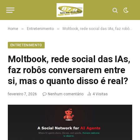
»
»
Home
Entretenimento
Moltbook, rede social das IAs, faz robôs conversarem entre si, mas o quanto disso é real?
ENTRETENIMENTO
Moltbook, rede social das IAs,
faz robôs conversarem entre
si, mas o quanto disso é real?
fevereiro 7, 2026
Nenhum comentário
4
Visitas