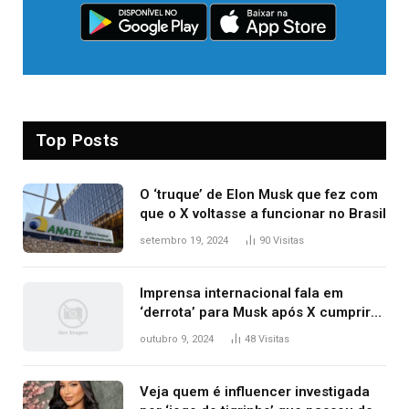
Top Posts
O ‘truque’ de Elon Musk que fez com
que o X voltasse a funcionar no Brasil
setembro 19, 2024
90
Visitas
Imprensa internacional fala em
‘derrota’ para Musk após X cumprir
ordens e ser liberado; veja
outubro 9, 2024
48
Visitas
repercussão
Veja quem é influencer investigada