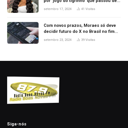
por ‘jogo do tigrinho’ que passou de
manicure a milionária com
setembro 17, 2024
41
Visitas
patrimônio de R$ 7,7 milhões
Com novos prazos, Moraes só deve
decidir futuro do X no Brasil no fim
desta semana; entenda
setembro 23, 2024
39
Visitas
Siga-nós