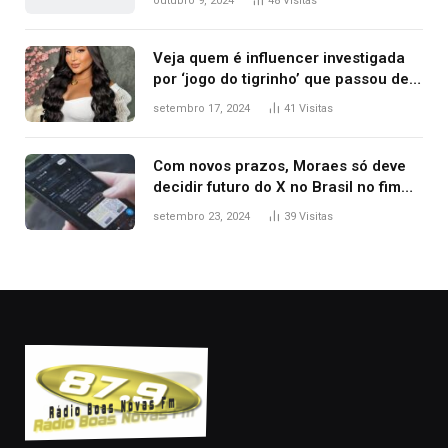
outubro 9, 2024
48
Visitas
repercussão
Veja quem é influencer investigada
por ‘jogo do tigrinho’ que passou de
manicure a milionária com
setembro 17, 2024
41
Visitas
patrimônio de R$ 7,7 milhões
Com novos prazos, Moraes só deve
decidir futuro do X no Brasil no fim
desta semana; entenda
setembro 23, 2024
39
Visitas