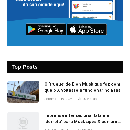
Top Posts
O ‘truque’ de Elon Musk que fez com
que o X voltasse a funcionar no Brasil
setembro 19, 2024
90
Visitas
Imprensa internacional fala em
‘derrota’ para Musk após X cumprir
ordens e ser liberado; veja