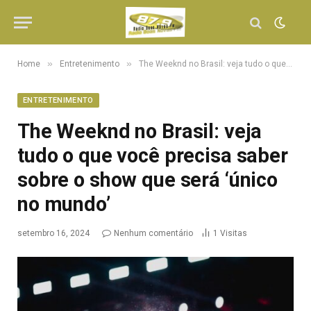
»
»
Home
Entretenimento
The Weeknd no Brasil: veja tudo o que você precisa saber sobre o show que será ‘único no mundo’
ENTRETENIMENTO
The Weeknd no Brasil: veja
tudo o que você precisa saber
sobre o show que será ‘único
no mundo’
setembro 16, 2024
Nenhum comentário
1
Visitas