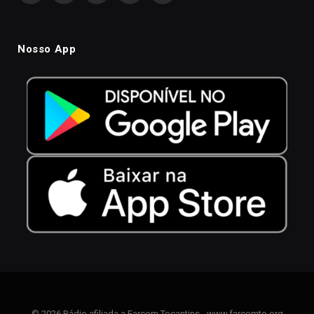
Nosso App
© 2026 Rádio afiliada a Farcom Tocantins - www.farcomto.org