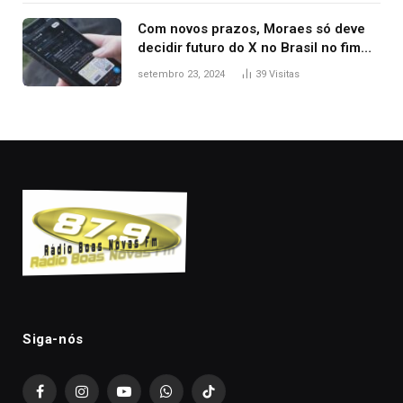
Com novos prazos, Moraes só deve
decidir futuro do X no Brasil no fim
desta semana; entenda
setembro 23, 2024
39
Visitas
Siga-nós
Facebook
Instagram
YouTube
WhatsApp
TikTok