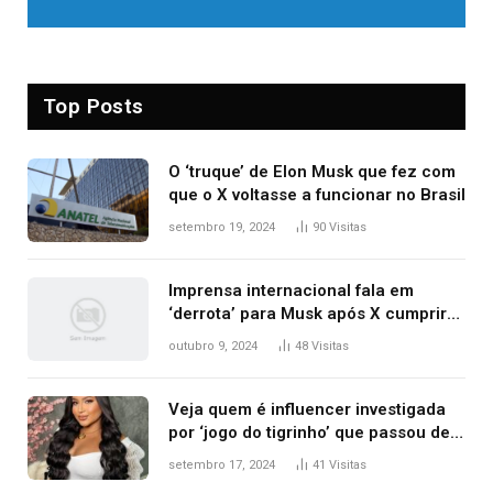
Top Posts
O ‘truque’ de Elon Musk que fez com
que o X voltasse a funcionar no Brasil
setembro 19, 2024
90
Visitas
Imprensa internacional fala em
‘derrota’ para Musk após X cumprir
ordens e ser liberado; veja
outubro 9, 2024
48
Visitas
repercussão
Veja quem é influencer investigada
por ‘jogo do tigrinho’ que passou de
manicure a milionária com
setembro 17, 2024
41
Visitas
patrimônio de R$ 7,7 milhões