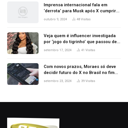
Imprensa internacional fala em
‘derrota’ para Musk após X cumprir
ordens e ser liberado; veja
outubro 9, 2024
48
Visitas
repercussão
Veja quem é influencer investigada
por ‘jogo do tigrinho’ que passou de
manicure a milionária com
setembro 17, 2024
41
Visitas
patrimônio de R$ 7,7 milhões
Com novos prazos, Moraes só deve
decidir futuro do X no Brasil no fim
desta semana; entenda
setembro 23, 2024
39
Visitas