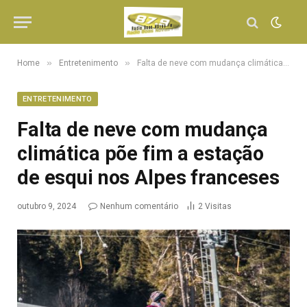
»
»
Home
Entretenimento
Falta de neve com mudança climática põe fim a estação de esqui nos Alpes franceses
ENTRETENIMENTO
Falta de neve com mudança
climática põe fim a estação
de esqui nos Alpes franceses
outubro 9, 2024
Nenhum comentário
2
Visitas