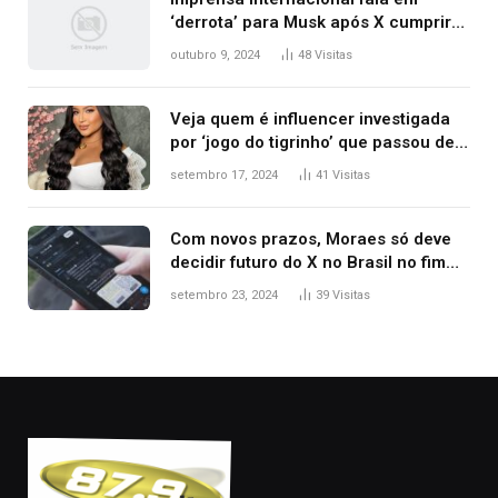
‘derrota’ para Musk após X cumprir
ordens e ser liberado; veja
outubro 9, 2024
48
Visitas
repercussão
Veja quem é influencer investigada
por ‘jogo do tigrinho’ que passou de
manicure a milionária com
setembro 17, 2024
41
Visitas
patrimônio de R$ 7,7 milhões
Com novos prazos, Moraes só deve
decidir futuro do X no Brasil no fim
desta semana; entenda
setembro 23, 2024
39
Visitas