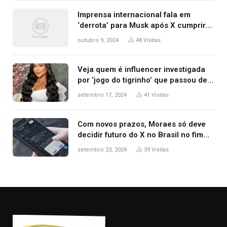
Imprensa internacional fala em
‘derrota’ para Musk após X cumprir
ordens e ser liberado; veja
outubro 9, 2024
48
Visitas
repercussão
Veja quem é influencer investigada
por ‘jogo do tigrinho’ que passou de
manicure a milionária com
setembro 17, 2024
41
Visitas
patrimônio de R$ 7,7 milhões
Com novos prazos, Moraes só deve
decidir futuro do X no Brasil no fim
desta semana; entenda
setembro 23, 2024
39
Visitas