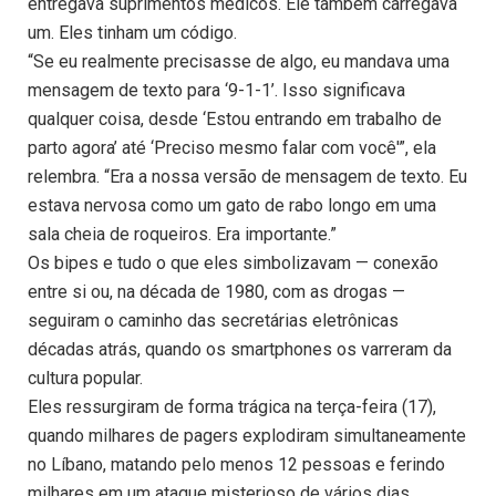
entregava suprimentos médicos. Ele também carregava
um. Eles tinham um código.
“Se eu realmente precisasse de algo, eu mandava uma
mensagem de texto para ‘9-1-1’. Isso significava
qualquer coisa, desde ‘Estou entrando em trabalho de
parto agora’ até ‘Preciso mesmo falar com você'”, ela
relembra. “Era a nossa versão de mensagem de texto. Eu
estava nervosa como um gato de rabo longo em uma
sala cheia de roqueiros. Era importante.”
Os bipes e tudo o que eles simbolizavam — conexão
entre si ou, na década de 1980, com as drogas —
seguiram o caminho das secretárias eletrônicas
décadas atrás, quando os smartphones os varreram da
cultura popular.
Eles ressurgiram de forma trágica na terça-feira (17),
quando milhares de pagers explodiram simultaneamente
no Líbano, matando pelo menos 12 pessoas e ferindo
milhares em um ataque misterioso de vários dias,