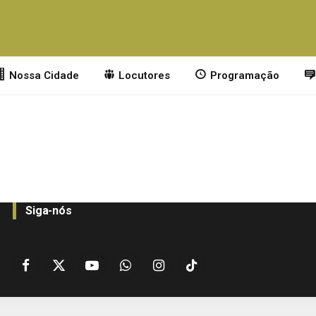
Nossa Cidade
Locutores
Programação
Siga-nós
Facebook
X
YouTube
WhatsApp
Instagram
TikTok
(Twitter)